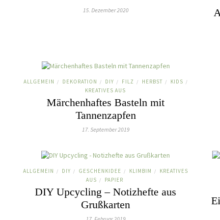
15. Dezember 2020
A
ALLGEMEIN
DEKORATION
DIY
FILZ
HERBST
KIDS
/
/
/
/
/
/
KREATIVES AUS
Märchenhaftes Basteln mit
Tannenzapfen
17. September 2019
ALLGEMEIN
DIY
GESCHENKIDEE
KLIMBIM
KREATIVES
/
/
/
/
AUS
PAPIER
/
DIY Upcycling – Notizhefte aus
E
Grußkarten
17. Februar 2019