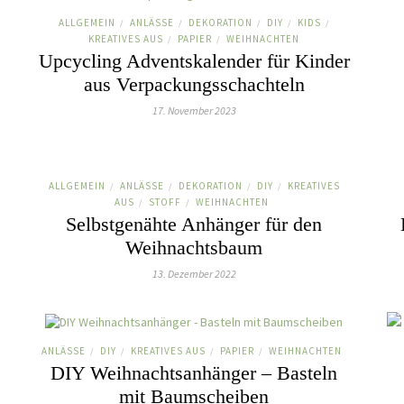
ALLGEMEIN
ANLÄSSE
DEKORATION
DIY
KIDS
/
/
/
/
/
KREATIVES AUS
PAPIER
WEIHNACHTEN
/
/
Upcycling Adventskalender für Kinder
aus Verpackungsschachteln
17. November 2023
ALLGEMEIN
ANLÄSSE
DEKORATION
DIY
KREATIVES
/
/
/
/
AUS
STOFF
WEIHNACHTEN
/
/
Selbstgenähte Anhänger für den
Weihnachtsbaum
13. Dezember 2022
ANLÄSSE
DIY
KREATIVES AUS
PAPIER
WEIHNACHTEN
/
/
/
/
DIY Weihnachtsanhänger – Basteln
mit Baumscheiben