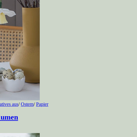
atives aus
/
Ostern
/
Papier
blumen