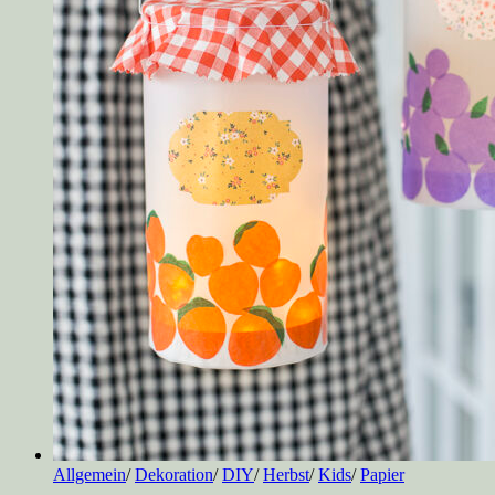
Allgemein
/
Dekoration
/
DIY
/
Herbst
/
Kids
/
Papier