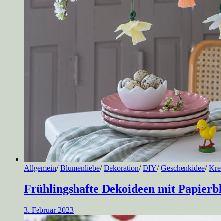
Allgemein
/
Blumenliebe
/
Dekoration
/
DIY
/
Geschenkidee
/
Kre
Frühlingshafte Dekoideen mit Papier
3. Februar 2023