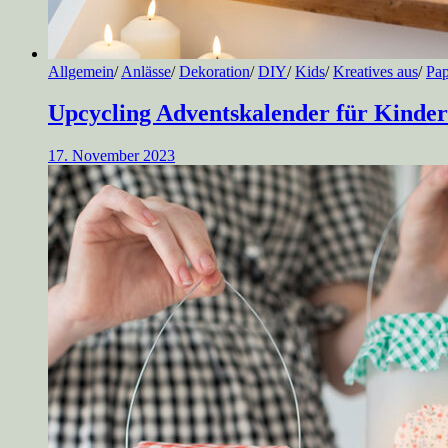
Allgemein
/
Anlässe
/
Dekoration
/
DIY
/
Kids
/
Kreatives aus
/
Pap
Upcycling Adventskalender für Kinder
17. November 2023