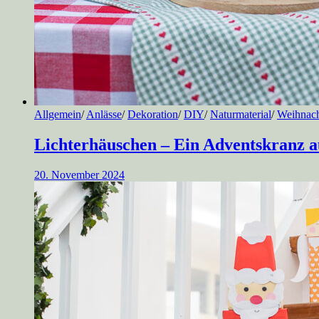
Allgemein
/
Anlässe
/
Dekoration
/
DIY
/
Naturmaterial
/
Weihnac
Lichterhäuschen – Ein Adventskranz 
20. November 2024