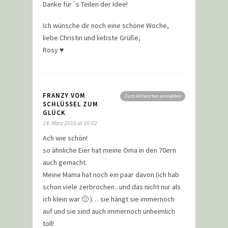
Danke für´s Teilen der Idee!
Ich wünsche dir noch eine schöne Woche,
liebe Christin und liebste Grüße,
Rosy ♥
FRANZY VOM
Zum Antworten anmelden
SCHLÜSSEL ZUM
GLÜCK
14. März 2016 at 16:02
Ach wie schön!
so ähnliche Eier hat meine Oma in den 70ern
auch gemacht.
Meine Mama hat noch ein paar davon (ich hab
schon viele zerbrochen.. und das nicht nur als
ich klein war 🙁 )… sie hängt sie immernoch
auf und sie sind auch immernoch unheimlich
toll!