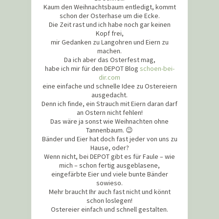
Kaum den Weihnachtsbaum entledigt, kommt
schon der Osterhase um die Ecke.
Die Zeit rast und ich habe noch gar keinen
Kopf frei,
mir Gedanken zu Langohren und Eiern zu
machen.
Da ich aber das Osterfest mag,
habe ich mir für den DEPOT Blog
schoen-bei-
dir.com
eine einfache und schnelle Idee zu Ostereiern
ausgedacht.
Denn ich finde, ein Strauch mit Eiern daran darf
an Ostern nicht fehlen!
Das wäre ja sonst wie Weihnachten ohne
Tannenbaum. 😉
Bänder und Eier hat doch fast jeder von uns zu
Hause, oder?
Wenn nicht, bei DEPOT gibt es für Faule – wie
mich – schon fertig ausgeblasene,
eingefärbte Eier und viele bunte Bänder
sowieso.
Mehr braucht Ihr auch fast nicht und könnt
schon loslegen!
Ostereier einfach und schnell gestalten.