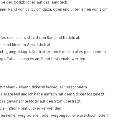
aße des Notizbuches auf das Handtuch.
einen Rand von ca. 15 cm dazu, oben und unten einen von 2 cm.
fes einmal um, steckt den Rand mit Nadeln ab
ihn mit kleinem Geradstich ab.
ttig umgeklappt. Kontrolliert noch mal ob alles passt indem
lagt. Falls ja, kann es am Rand festgenäht werden.
it einer kleinen Stickerei individuell verschönern.
as erste Mal und ich habe einfach mit dem Sticken losgelegt.
r das gewünschte Motiv auf den Stoff übertragt.
 die FriXion Point Clicker verwenden.
s den Fehler wegradieren oder wegbügeln -wie praktisch, oder?!