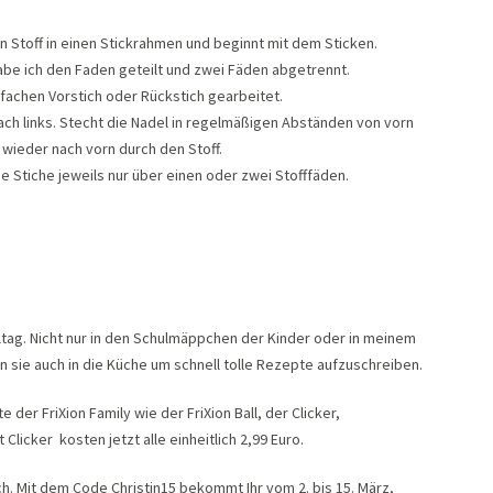
n Stoff in einen Stickrahmen und beginnt mit dem Sticken.
abe ich den Faden geteilt und zwei Fäden abgetrennt.
nfachen Vorstich oder Rückstich gearbeitet.
 nach links. Stecht die Nadel in regelmäßigen Abständen von vorn
 wieder nach vorn durch den Stoff.
ie Stiche jeweils nur über einen oder zwei Stofffäden.
lltag. Nicht nur in den Schulmäppchen der Kinder oder in meinem
n sie auch in die Küche um schnell tolle Rezepte aufzuschreiben.
te der FriXion Family wie der FriXion Ball, der Clicker,
Clicker kosten jetzt alle einheitlich 2,99 Euro.
h. Mit dem Code Christin15 bekommt Ihr vom 2. bis 15. März,