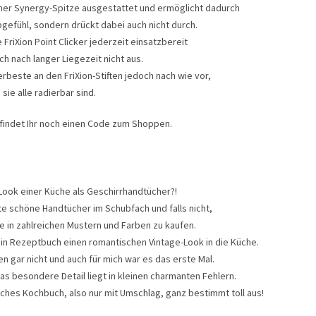
 einer Synergy-Spitze ausgestattet und ermöglicht dadurch
bgefühl, sondern drückt dabei auch nicht durch.
 FriXion Point Clicker jederzeit einsatzbereit
ch nach langer Liegezeit nicht aus.
lerbeste an den FriXion-Stiften jedoch nach wie vor,
 sie alle radierbar sind.
findet Ihr noch einen Code zum Shoppen.
ook einer Küche als Geschirrhandtücher?!
te schöne Handtücher im Schubfach und falls nicht,
se in zahlreichen Mustern und Farben zu kaufen.
 ein Rezeptbuch einen romantischen Vintage-Look in die Küche.
en gar nicht und auch für mich war es das erste Mal.
 das besondere Detail liegt in kleinen charmanten Fehlern.
iches Kochbuch, also nur mit Umschlag, ganz bestimmt toll aus!