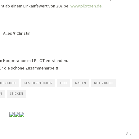
nt ab einem Einkaufswert von 20€ bei
www.pilotpen.de.
Alles ♥ Christin
 in Kooperation mit PILOT entstanden.
für die schöne Zusammenarbeit!
CHENKIDEE
GESCHIRRTÜCHER
IDEE
NÄHEN
NOTIZBUCH
EN
STICKEN
3