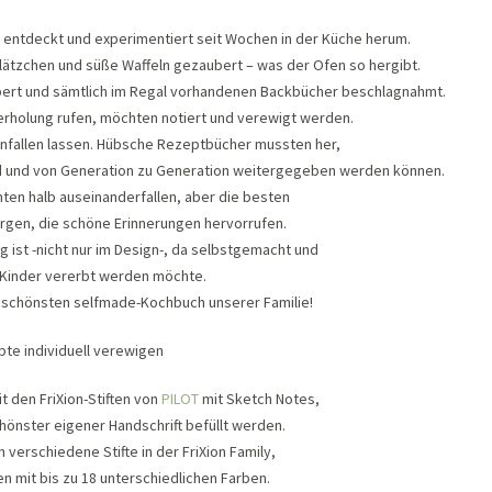
h entdeckt und experimentiert seit Wochen in der Küche herum.
lätzchen und süße Waffeln gezaubert – was der Ofen so hergibt.
öbert und sämtlich im Regal vorhandenen Backbücher beschlagnahmt.
rholung rufen, möchten notiert und verewigt werden.
infallen lassen. Hübsche Rezeptbücher mussten her,
sind und von Generation zu Generation weitergegeben werden können.
ten halb auseinanderfallen, aber die besten
gen, die schöne Erinnerungen hervorrufen.
g ist -nicht nur im Design-, da selbstgemacht und
 Kinder vererbt werden möchte.
m schönsten selfmade-Kochbuch unserer Familie!
 den FriXion-Stiften von
PILOT
mit Sketch Notes,
hönster eigener Handschrift befüllt werden.
n verschiedene Stifte in der FriXion Family,
en mit bis zu 18 unterschiedlichen Farben.