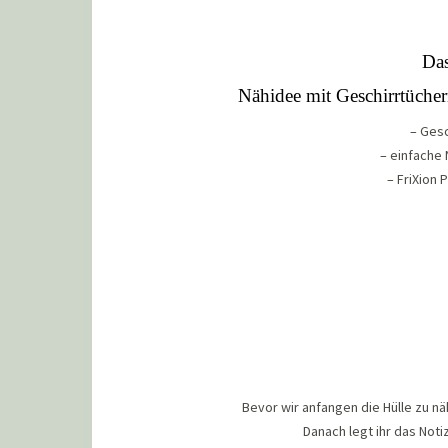
Das
Nähidee mit Geschirrtücher
– Gesc
– einfache
– FriXion 
Bevor wir anfangen die Hülle zu n
Danach legt ihr das Not