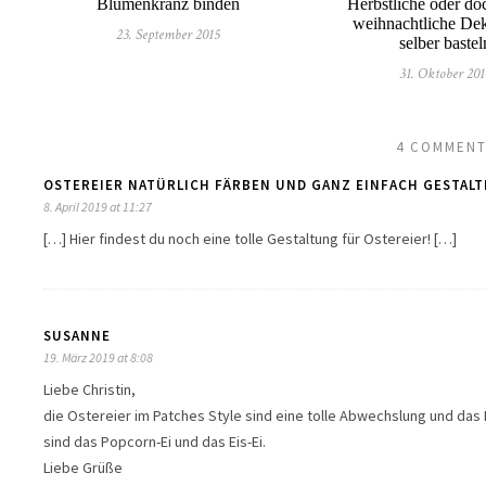
Blumenkranz binden
Herbstliche oder do
weihnachtliche Dek
23. September 2015
selber bastel
31. Oktober 201
4 COMMENT
OSTEREIER NATÜRLICH FÄRBEN UND GANZ EINFACH GESTALT
8. April 2019 at 11:27
[…] Hier findest du noch eine tolle Gestaltung für Ostereier! […]
SUSANNE
19. März 2019 at 8:08
Liebe Christin,
die Ostereier im Patches Style sind eine tolle Abwechslung und das
sind das Popcorn-Ei und das Eis-Ei.
Liebe Grüße