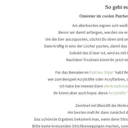
So geht es
Ostereier im coolen Patche
Am allerbesten eignen sich weiß
Bevor wir damit anfangen, werden sie e
Um die Eier auszupusten, stichst Du oben und unt
Dann kräftig in eins der Löcher pusten, damit da
Sobald das Ei leer ist, wird es mi
Nachdem Trocknen könnt ihr jetzt m
Für das Bemalen im
Patches Style*
habt Ih
wie zum Beispiel Acrylstifte oder Acrylfarben,
Ich habe bei meinen Eiern
die Kreativma
Ihr könnt aber auch bspw. diese
Acrylstifte
Zeichnet mit Bleistift die Motiv
Am besten malt ihr dann zunächst d
Das schönste Ergebnis bekommt man, wenn denn Stri
Bitte keine kreisenden Strichbewegungen machen, sonde