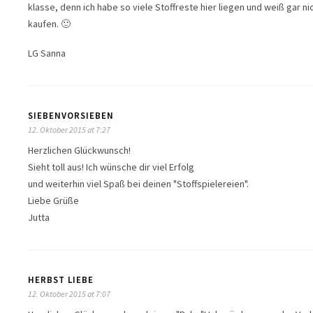
klasse, denn ich habe so viele Stoffreste hier liegen und weiß gar ni
kaufen. 🙂
LG Sanna
SIEBENVORSIEBEN
12. Oktober 2015 at 7:27
Herzlichen Glückwunsch!
Sieht toll aus! Ich wünsche dir viel Erfolg
und weiterhin viel Spaß bei deinen "Stoffspielereien".
Liebe Grüße
Jutta
HERBST LIEBE
12. Oktober 2015 at 7:07