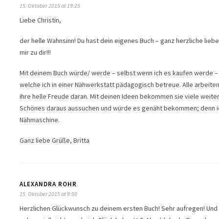
15. Oktober 2015 at 19:25
Liebe Christin,
der helle Wahnsinn! Du hast dein eigenes Buch – ganz herzliche lie
mir zu dir!!!
Mit deinem Buch würde/ werde – selbst wenn ich es kaufen werde – 
welche ich in einer Nähwerkstatt pädagogisch betreue. Alle arbeit
ihre helle Freude daran. Mit deinen Ideen bekommen sie viele weiter
Schönes daraus aussuchen und würde es genäht bekommen; denn ich 
Nähmaschine.
Ganz liebe Grüße, Britta
ALEXANDRA ROHR
15. Oktober 2015 at 9:50
Herzlichen Glückwunsch zu deinem ersten Buch! Sehr aufregen! Und 