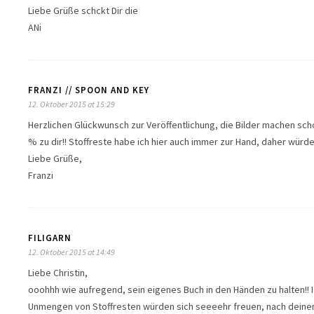
Liebe Grüße schckt Dir die
ANi
FRANZI // SPOON AND KEY
12. Oktober 2015 at 15:29
Herzlichen Glückwunsch zur Veröffentlichung, die Bilder machen scho
% zu dir!! Stoffreste habe ich hier auch immer zur Hand, daher würd
Liebe Grüße,
Franzi
FILIGARN
12. Oktober 2015 at 14:49
Liebe Christin,
ooohhh wie aufregend, sein eigenes Buch in den Händen zu halten!! I
Unmengen von Stoffresten würden sich seeeehr freuen, nach deinen