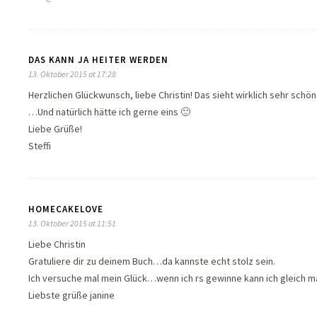
DAS KANN JA HEITER WERDEN
13. Oktober 2015 at 17:28
Herzlichen Glückwunsch, liebe Christin! Das sieht wirklich sehr schön
…Und natürlich hätte ich gerne eins 🙂
Liebe Grüße!
Steffi
HOMECAKELOVE
13. Oktober 2015 at 11:51
Liebe Christin
Gratuliere dir zu deinem Buch…da kannste echt stolz sein.
Ich versuche mal mein Glück…wenn ich rs gewinne kann ich gleich m
Liebste grüße janine