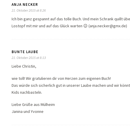
ANJA NECKER
21. Oktober 2015 at 8:26
Ich bin ganz gespannt auf das tolle Buch. Und mein Schrank quillt über
Lostopf mit mir und auf das Glück warten 😉 (anja.necker@gmx.de)
BUNTE LAUBE
21. Oktober 2015 at 8:13
Liebe Christin,
wie toll! Wir gratulieren dir von Herzen zum eigenen Buch!
Das würde sich sicherlich gut in unserer Laube machen und wir könn
Kids nachbasteln.
Liebe Grüße aus Mülheim
Janina und Yvonne