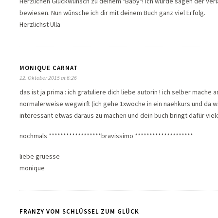
Herzlichen Glückwunsch zu deinem "Baby"! Ich würde sagen der Verla
bewiesen. Nun wünsche ich dir mit deinem Buch ganz viel Erfolg.
Herzlichst Ulla
MONIQUE CARNAT
12. Oktober 2015 at 6:26
das ist ja prima : ich gratuliere dich liebe autorin ! ich selber mach
normalerweise wegwirft (ich gehe 1xwoche in ein naehkurs und da wi
interessant etwas daraus zu machen und dein buch bringt dafür viele
nochmals ******************bravissimo ********************
liebe gruesse
monique
FRANZY VOM SCHLÜSSEL ZUM GLÜCK