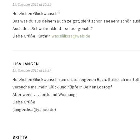
15. Oktober 2015 at 20:23
Herzlichen Glückwunsch!!!
Das was du aus deinem Buch zeigst, sieht schon seeeehr schön aus!
Auch dein Schwalbenkleid – selbst genäht?
Liebe Grüße, Kathrin
wassililissa@web.de
LISA LANGEN
15. Oktober 2015 at 19:27
Herzlichen Glückwunsch zum ersten eigenen Buch. Stelle ich mir toll 
versuche mal mein Glück und hüpfe in Deinen Lostopf.
Aber wenn…… bitte mit Widmung.
Liebe Grüße
(langen.lisa@yahoo.de)
BRITTA