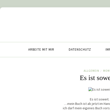
ARBEITE MIT MIR
DATENSCHUTZ
IM
ALLGEMEIN
MOM
/
Es ist sow
Es ist sowei
…mein Buch ist ab jetzt im Hande
ich darf mein eigenes Buch vors