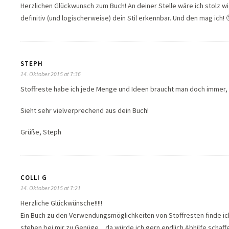
Herzlichen Glückwunsch zum Buch! An deiner Stelle wäre ich stolz wi
definitiv (und logischerweise) dein Stil erkennbar. Und den mag ich!
STEPH
14. Oktober 2015 at 7:36
Stoffreste habe ich jede Menge und Ideen braucht man doch immer,
Sieht sehr vielverprechend aus dein Buch!
Grüße, Steph
COLLI G
14. Oktober 2015 at 7:21
Herzliche Glückwünsche!!!!!
Ein Buch zu den Verwendungsmöglichkeiten von Stoffresten finde ic
stehen bei mir zu Genüge…da würde ich gern endlich Abhilfe schaffe