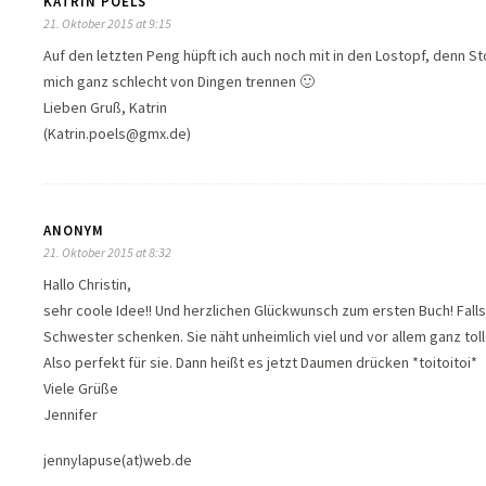
KATRIN POELS
21. Oktober 2015 at 9:15
Auf den letzten Peng hüpft ich auch noch mit in den Lostopf, denn S
mich ganz schlecht von Dingen trennen 🙂
Lieben Gruß, Katrin
(Katrin.poels@gmx.de)
ANONYM
21. Oktober 2015 at 8:32
Hallo Christin,
sehr coole Idee!! Und herzlichen Glückwunsch zum ersten Buch! Fall
Schwester schenken. Sie näht unheimlich viel und vor allem ganz tol
Also perfekt für sie. Dann heißt es jetzt Daumen drücken *toitoitoi*
Viele Grüße
Jennifer
jennylapuse(at)web.de