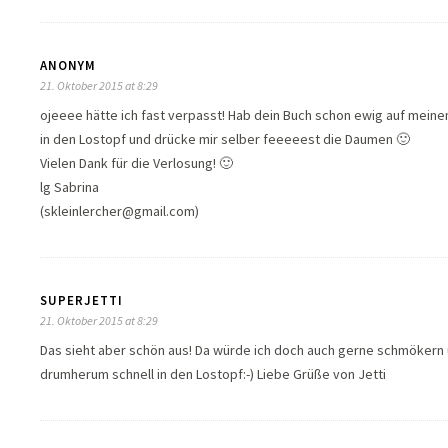
ANONYM
21. Oktober 2015 at 8:29
ojeeee hätte ich fast verpasst! Hab dein Buch schon ewig auf meine
in den Lostopf und drücke mir selber feeeeest die Daumen 🙂
Vielen Dank für die Verlosung! 🙂
lg Sabrina
(skleinlercher@gmail.com)
SUPERJETTI
21. Oktober 2015 at 8:29
Das sieht aber schön aus! Da würde ich doch auch gerne schmökern 
drumherum schnell in den Lostopf:-) Liebe Grüße von Jetti