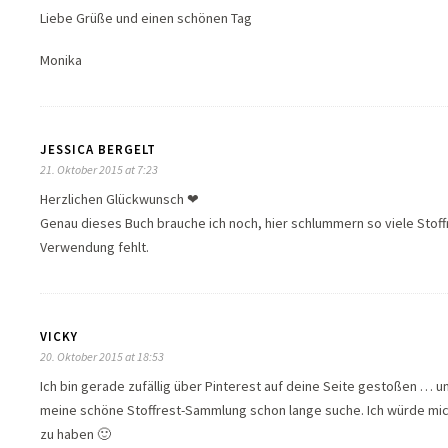
Liebe Grüße und einen schönen Tag
Monika
JESSICA BERGELT
21. Oktober 2015 at 7:23
Herzlichen Glückwunsch ❤
Genau dieses Buch brauche ich noch, hier schlummern so viele Stoffr
Verwendung fehlt.
VICKY
20. Oktober 2015 at 18:53
Ich bin gerade zufällig über Pinterest auf deine Seite gestoßen … u
meine schöne Stoffrest-Sammlung schon lange suche. Ich würde mich 
zu haben 🙂