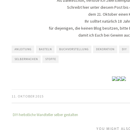
Als Dankeschön, verlose ich zwei Exemplar
Schreibt hier unter diesem Post bis 
dem 21. Oktober einen
Ihr solltet natürlich 18 Jah
für diejenigen, die keinen Blog besitzen, bitt
damit ich Euch bei Gewinn auc
ANLEITUNG
BASTELN
BUCHVORSTELLUNG
DEKORATION
DIY
SELBERMACHEN
STOFFE
11. OKTOBER 2015
DIY-herbstliche Wandteller selber gestalten
YOU MIGHT ALSO