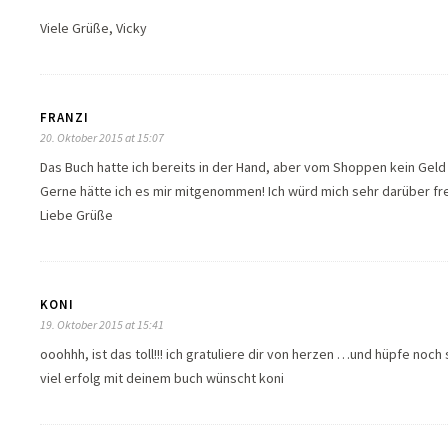
Viele Grüße, Vicky
FRANZI
20. Oktober 2015 at 15:07
Das Buch hatte ich bereits in der Hand, aber vom Shoppen kein Geld
Gerne hätte ich es mir mitgenommen! Ich würd mich sehr darüber fr
Liebe Grüße
KONI
19. Oktober 2015 at 15:41
ooohhh, ist das toll!!! ich gratuliere dir von herzen …und hüpfe noch 
viel erfolg mit deinem buch wünscht koni