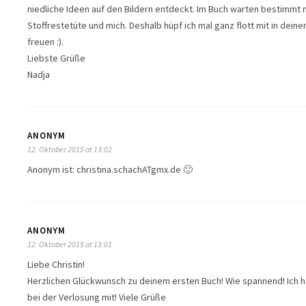
niedliche Ideen auf den Bildern entdeckt. Im Buch warten bestimmt 
Stoffrestetüte und mich. Deshalb hüpf ich mal ganz flott mit in dein
freuen :).
Liebste Grüße
Nadja
ANONYM
12. Oktober 2015 at 13:02
Anonym ist: christina.schachATgmx.de 🙂
ANONYM
12. Oktober 2015 at 13:01
Liebe Christin!
Herzlichen Glückwunsch zu deinem ersten Buch! Wie spannend! Ich 
bei der Verlosung mit! Viele Grüße