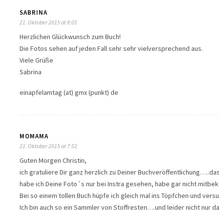
SABRINA
21. Oktober 2015 at 8:05
Herzlichen Glückwunsch zum Buch!
Die Fotos sehen auf jeden Fall sehr sehr vielversprechend aus.
Viele Grüße
Sabrina
einapfelamtag (at) gmx (punkt) de
MOMAMA
21. Oktober 2015 at 7:52
Guten Morgen Christin,
ich gratuliere Dir ganz herzlich zu Deiner Buchveröffentlichung…..da
habe ich Deine Foto´s nur bei Instra gesehen, habe gar nicht mitbe
Bei so einem tollen Buch hüpfe ich gleich mal ins Töpfchen und vers
Ich bin auch so ein Sammler von Stoffresten….und leider nicht nur d