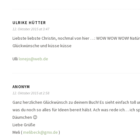
ULRIKE HÜTTER
12. Oktober 2015 at 3:47
Liebste liebste Christin, nochmal von hier …: WOW WOW WOW! Natürli
Glückwünsche und küsse küsse
Ulli
lonejo@web.de
ANONYM
12. Oktober 2015 at 2:58
Ganz herzlichen Glückwünsch zu deinem Buch! Es sieht einfach toll 
was du noch so alles für Ideen bereit hälst. Ach was rede ich… ich s
Däumchen 😉
Liebe Grüße
Meli (
melibeck@gmx.de
)