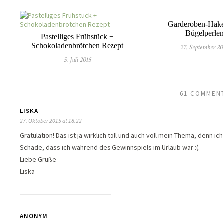
Garderoben-Hake
Bügelperle
Pastelliges Frühstück +
Schokoladenbrötchen Rezept
27. September 20
5. Juli 2015
61 COMMEN
LISKA
27. Oktober 2015 at 18:22
Gratulation! Das ist ja wirklich toll und auch voll mein Thema, denn 
Schade, dass ich während des Gewinnspiels im Urlaub war :(.
Liebe Grüße
Liska
ANONYM