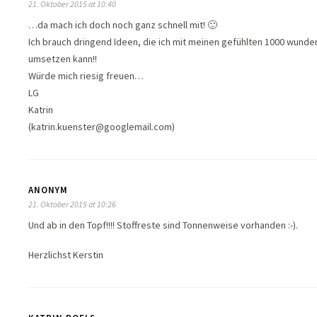
21. Oktober 2015 at 10:40
…da mach ich doch noch ganz schnell mit! 🙂
Ich brauch dringend Ideen, die ich mit meinen gefühlten 1000 wun
umsetzen kann!!
Würde mich riesig freuen…
LG
Katrin
(katrin.kuenster@googlemail.com)
ANONYM
21. Oktober 2015 at 10:26
Und ab in den Topf!!!! Stoffreste sind Tonnenweise vorhanden :-).
Herzlichst Kerstin