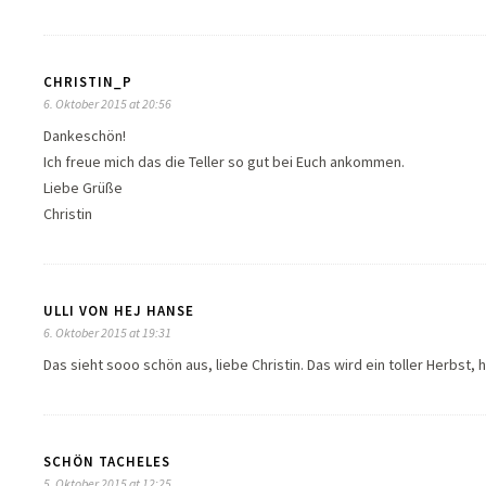
CHRISTIN_P
6. Oktober 2015 at 20:56
Dankeschön!
Ich freue mich das die Teller so gut bei Euch ankommen.
Liebe Grüße
Christin
ULLI VON HEJ HANSE
6. Oktober 2015 at 19:31
Das sieht sooo schön aus, liebe Christin. Das wird ein toller Herbst, 
SCHÖN TACHELES
5. Oktober 2015 at 12:25