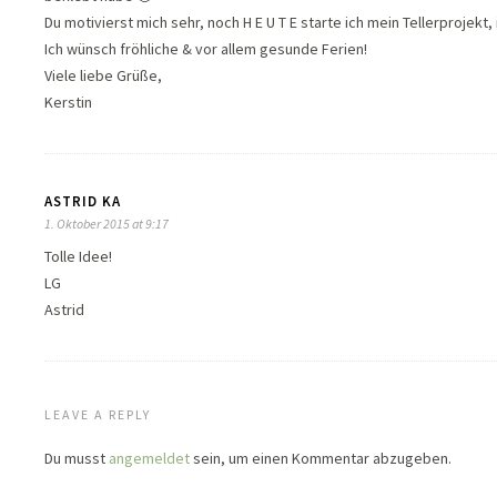
Du motivierst mich sehr, noch H E U T E starte ich mein Tellerprojek
Ich wünsch fröhliche & vor allem gesunde Ferien!
Viele liebe Grüße,
Kerstin
ASTRID KA
1. Oktober 2015 at 9:17
Tolle Idee!
LG
Astrid
LEAVE A REPLY
Du musst
angemeldet
sein, um einen Kommentar abzugeben.