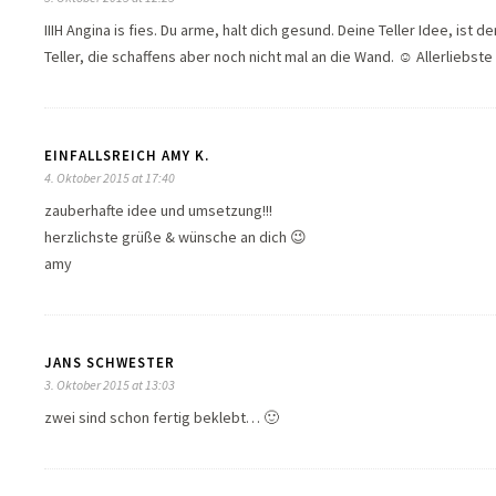
IIIH Angina is fies. Du arme, halt dich gesund. Deine Teller Idee, ist 
Teller, die schaffens aber noch nicht mal an die Wand. ☺ Allerliebst
EINFALLSREICH AMY K.
4. Oktober 2015 at 17:40
zauberhafte idee und umsetzung!!!
herzlichste grüße & wünsche an dich 😉
amy
JANS SCHWESTER
3. Oktober 2015 at 13:03
zwei sind schon fertig beklebt… 🙂