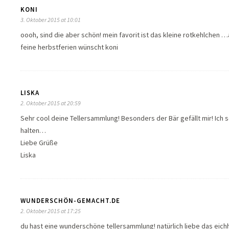
KONI
3. Oktober 2015 at 10:01
oooh, sind die aber schön! mein favorit ist das kleine rotkehlchen …
feine herbstferien wünscht koni
LISKA
2. Oktober 2015 at 20:59
Sehr cool deine Tellersammlung! Besonders der Bär gefällt mir! Ich s
halten…
Liebe Grüße
Liska
WUNDERSCHÖN-GEMACHT.DE
2. Oktober 2015 at 17:25
du hast eine wunderschöne tellersammlung! natürlich liebe das eic