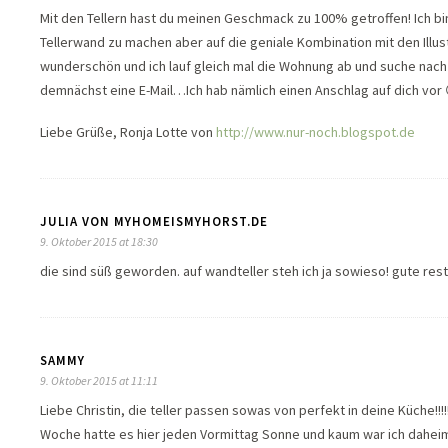
Mit den Tellern hast du meinen Geschmack zu 100% getroffen! Ich bin
Tellerwand zu machen aber auf die geniale Kombination mit den Illus
wunderschön und ich lauf gleich mal die Wohnung ab und suche nach
demnächst eine E-Mail…Ich hab nämlich einen Anschlag auf dich vor 
Liebe Grüße, Ronja Lotte von
http://www.nur-noch.blogspot.de
JULIA VON MYHOMEISMYHORST.DE
9. Oktober 2015 at 18:30
die sind süß geworden. auf wandteller steh ich ja sowieso! gute res
SAMMY
9. Oktober 2015 at 11:11
Liebe Christin, die teller passen sowas von perfekt in deine Küche!!!!
Woche hatte es hier jeden Vormittag Sonne und kaum war ich daheim: