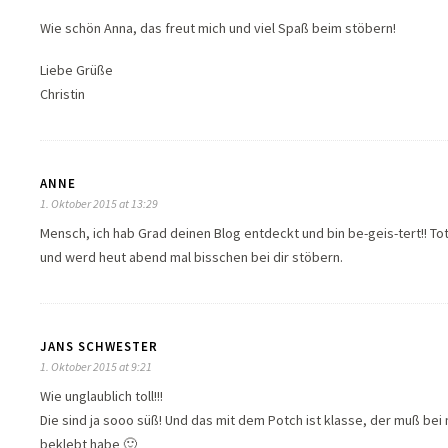
Wie schön Anna, das freut mich und viel Spaß beim stöbern!
Liebe Grüße
Christin
ANNE
1. Oktober 2015 at 13:29
Mensch, ich hab Grad deinen Blog entdeckt und bin be-geis-tert!! T
und werd heut abend mal bisschen bei dir stöbern.
JANS SCHWESTER
1. Oktober 2015 at 9:21
Wie unglaublich toll!!!
Die sind ja sooo süß! Und das mit dem Potch ist klasse, der muß bei m
beklebt habe 🙂