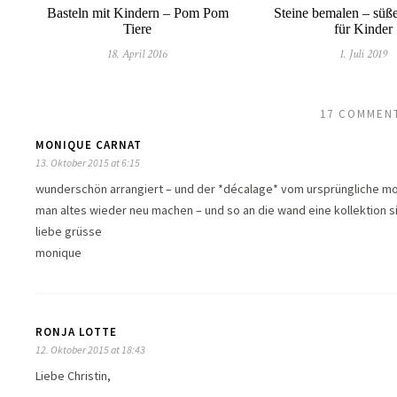
Basteln mit Kindern – Pom Pom
Steine bemalen – süße
Tiere
für Kinder
18. April 2016
1. Juli 2019
17 COMMEN
MONIQUE CARNAT
13. Oktober 2015 at 6:15
wunderschön arrangiert – und der *décalage* vom ursprüngliche moti
man altes wieder neu machen – und so an die wand eine kollektion sie
liebe grüsse
monique
RONJA LOTTE
12. Oktober 2015 at 18:43
Liebe Christin,