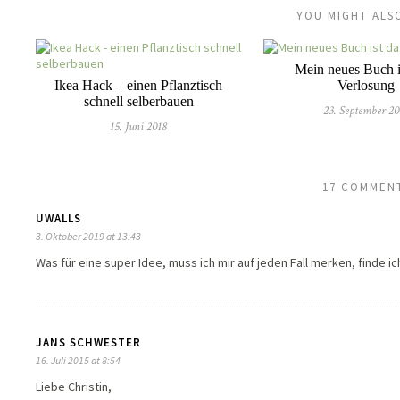
YOU MIGHT ALSO
Mein neues Buch i
Ikea Hack – einen Pflanztisch
Verlosung
schnell selberbauen
23. September 20
15. Juni 2018
17 COMMEN
UWALLS
3. Oktober 2019 at 13:43
Was für eine super Idee, muss ich mir auf jeden Fall merken, finde ich 
JANS SCHWESTER
16. Juli 2015 at 8:54
Liebe Christin,