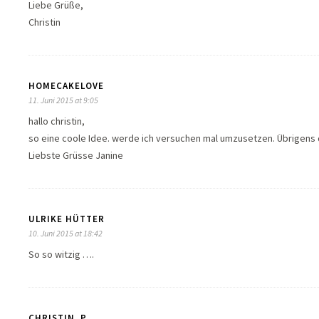
Liebe Grüße,
Christin
HOMECAKELOVE
11. Juni 2015 at 9:05
hallo christin,
so eine coole Idee. werde ich versuchen mal umzusetzen. Übrigens dei
Liebste Grüsse Janine
ULRIKE HÜTTER
10. Juni 2015 at 18:42
So so witzig ….
CHRISTIN_P