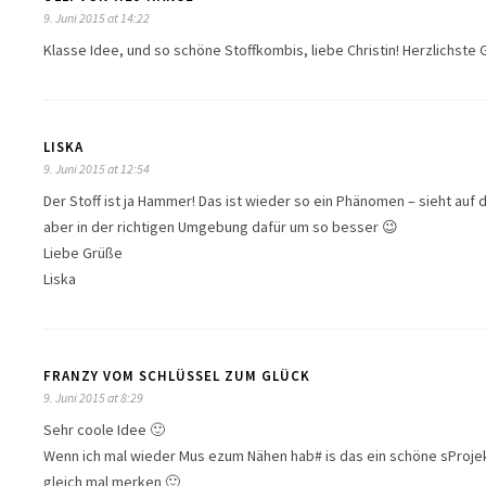
9. Juni 2015 at 14:22
Klasse Idee, und so schöne Stoffkombis, liebe Christin! Herzlichste G
LISKA
9. Juni 2015 at 12:54
Der Stoff ist ja Hammer! Das ist wieder so ein Phänomen – sieht auf
aber in der richtigen Umgebung dafür um so besser 😉
Liebe Grüße
Liska
FRANZY VOM SCHLÜSSEL ZUM GLÜCK
9. Juni 2015 at 8:29
Sehr coole Idee 🙂
Wenn ich mal wieder Mus ezum Nähen hab# is das ein schöne sProj
gleich mal merken 🙂