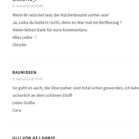
9. Juni 2015 at 20:44
Wenn ihr wüsstet was der Küchenbeutel vorher war!
Ja, Liska du hattest recht, denn es War mal ein Bettbezug ?
Vielen lieben Dank für eure Kommentare.
Alles Liebe ♡
Christin
RAUMIDEEN
9. Juni 2015 at 17:41
So geht es auch, die Überzieher sind total schön geworden, ich lieb
sicherlich an dem schönen Stoff!
Liebe Grüße
Cora
ULLI VON HEJ HANSE