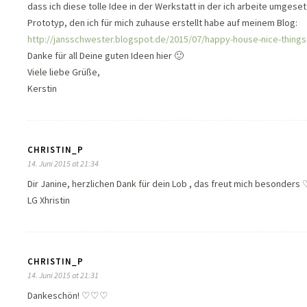
dass ich diese tolle Idee in der Werkstatt in der ich arbeite umgese
Prototyp, den ich für mich zuhause erstellt habe auf meinem Blog:
http://jansschwester.blogspot.de/2015/07/happy-house-nice-things
Danke für all Deine guten Ideen hier 🙂
Viele liebe Grüße,
Kerstin
CHRISTIN_P
14. Juni 2015 at 21:34
Dir Janine, herzlichen Dank für dein Lob , das freut mich besonders 
LG Xhristin
CHRISTIN_P
14. Juni 2015 at 21:31
Dankeschön! ♡♡♡