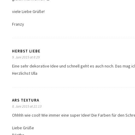
viele Liebe Grüße!
Franzy
HERBST LIEBE
9. Juni 2015 at 8:29
Eine sehr dekorative Idee und schnell geht es auch noch. Das mag ic
Herzlichst Ulla
ARS TEXTURA
8. Juni 2015 at 21:13
Ohhhh wie cool! Wie immer eine super Idee! Die Farben für den Schrei
Liebe Grüße
Dörthe