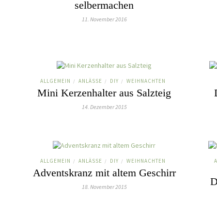
selbermachen
11. November 2016
ALLGEMEIN
ANLÄSSE
DIY
WEIHNACHTEN
/
/
/
Mini Kerzenhalter aus Salzteig
14. Dezember 2015
ALLGEMEIN
ANLÄSSE
DIY
WEIHNACHTEN
/
/
/
Adventskranz mit altem Geschirr
D
18. November 2015