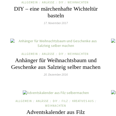
ALLGEMEIN
ANLÄSSE
DIY
WEIHNACHTEN
/
/
/
DIY – eine märchenhafte Wichteltür
basteln
17. November 2017
ALLGEMEIN
ANLÄSSE
DIY
WEIHNACHTEN
/
/
/
Anhänger für Weihnachtsbaum und
Geschenke aus Salzteig selber machen
20. Dezember 2016
ALLGEMEIN
ANLÄSSE
DIY
FILZ
KREATIVES AUS
/
/
/
/
/
WEIHNACHTEN
Adventskalender aus Filz