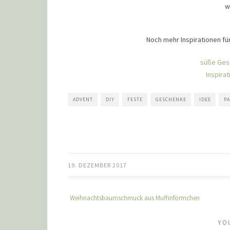
w
Noch mehr Inspirationen fü
süße Ges
Inspira
ADVENT
DIY
FESTE
GESCHENKE
IDEE
PA
19. DEZEMBER 2017
Weihnachtsbaumschmuck aus Muffinförmchen
YO