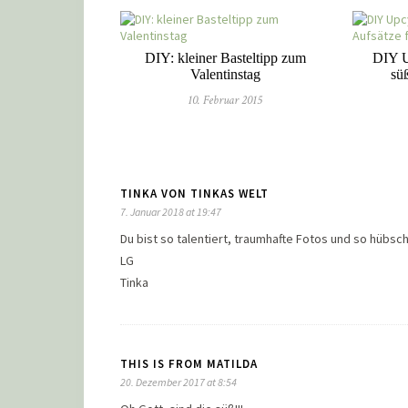
DIY: kleiner Basteltipp zum
DIY U
Valentinstag
süß
10. Februar 2015
TINKA VON TINKAS WELT
7. Januar 2018 at 19:47
Du bist so talentiert, traumhafte Fotos und so hübsc
LG
Tinka
THIS IS FROM MATILDA
20. Dezember 2017 at 8:54