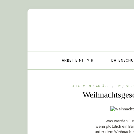
ARBEITE MIT MIR
DATENSCHU
ALLGEMEIN
ANLÄSSE
DIY
GES
/
/
/
Weihnachtsgesc
Was werden Eur
wenn plötzlich ein Bä
unter dem Weihnachts