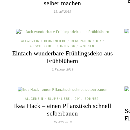
selber machen
18. Juli 2019
ALLGEMEIN
BLUMENLIEBE
DEKORATION
DIY
/
/
/
/
GESCHENKIDEE
INTERIOR
WOHNEN
/
/
Einfach wunderbare Frühlingsdeko aus
Frühblühern
3. Februar 2019
ALLGEMEIN
BLUMENLIEBE
DIY
SOMMER
/
/
/
Ikea Hack – einen Pflanztisch schnell
Sc
selberbauen
Fl
15. Juni 2018