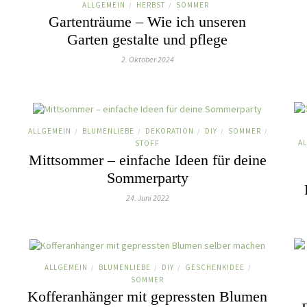
ALLGEMEIN
HERBST
SOMMER
/
/
Gartenträume – Wie ich unseren
Garten gestalte und pflege
2. Oktober 2024
ALLGEMEIN
BLUMENLIEBE
DEKORATION
DIY
SOMMER
/
/
/
/
/
A
STOFF
Mittsommer – einfache Ideen für deine
Sommerparty
24. Juni 2022
ALLGEMEIN
BLUMENLIEBE
DIY
GESCHENKIDEE
/
/
/
/
SOMMER
Kofferanhänger mit gepressten Blumen