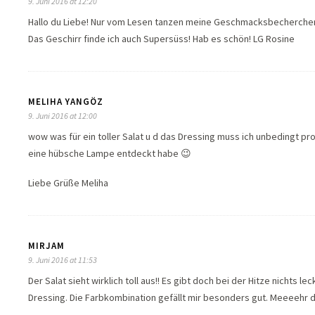
9. Juni 2016 at 12:20
Hallo du Liebe! Nur vom Lesen tanzen meine Geschmacksbecherchen Po
Das Geschirr finde ich auch Supersüss! Hab es schön! LG Rosine
MELIHA YANGÖZ
9. Juni 2016 at 12:00
wow was für ein toller Salat u d das Dressing muss ich unbedingt p
eine hübsche Lampe entdeckt habe 😉
Liebe Grüße Meliha
MIRJAM
9. Juni 2016 at 11:53
Der Salat sieht wirklich toll aus!! Es gibt doch bei der Hitze nichts l
Dressing. Die Farbkombination gefällt mir besonders gut. Meeeehr d