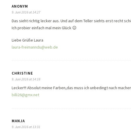
ANONYM
9. Juni 2016 at 14:27
Das sieht richtig lecker aus. Und auf dem Teller siehts erst recht sch
Ich probier einfach mal mein Glück 😉
Liebe Grüße Laura
laura-freimanndu@web.de
CHRISTINE
9. Juni 2016 at 14:18
Lecker!!! Absolut meine Farben,das muss ich unbedingt nach machen
billi26@gmx.net
MANJA
9. Juni 2016 at 13:31