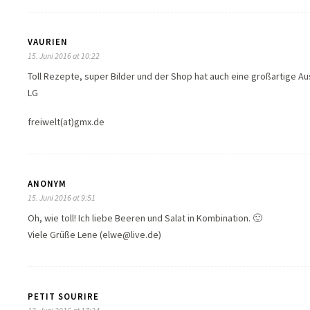
VAURIEN
15. Juni 2016 at 10:22
Toll Rezepte, super Bilder und der Shop hat auch eine großartige Au
LG
freiwelt(at)gmx.de
ANONYM
15. Juni 2016 at 9:51
Oh, wie toll! Ich liebe Beeren und Salat in Kombination. 🙂
Viele Grüße Lene (elwe@live.de)
PETIT SOURIRE