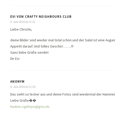
EVI VON CRAFTY NEIGHBOURS CLUB
9. Juni 2016 at 11:51
Liebe Christin,
deine Bilder sind wieder mal total schön und der Salat ist eine A
Appetit darauf. Und tolles Geschirr……..!!!
Ganz liebe Grüße sendet
Dir Evi
ANONYM
9. Juni 2016 at 11:33
Das sieht so lecker aus und deine Fotos sind wiedermal der Hammer
Liebe Grüße��
Nadine.cigiltepe@gmx.de