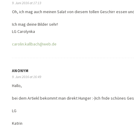
9. Juni 2016 at 17:13
Oh, ich mag auch meinen Salat von diesem tollen Geschirr essen un
Ich mag deine Bilder sehr!
LG Carolynka
carolin.kallbach@web.de
ANONYM
9. Juni 2016 at 16:49
Hallo,
bei dem Artiekl bekommt man direkt Hunger :-)Ich fnde schönes Gesc
LG
Katrin