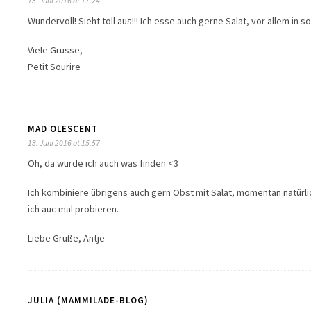
13. Juni 2016 at 17:24
Wundervoll! Sieht toll aus!!! Ich esse auch gerne Salat, vor allem in s
Viele Grüsse,
Petit Sourire
MAD OLESCENT
13. Juni 2016 at 15:57
Oh, da würde ich auch was finden <3
Ich kombiniere übrigens auch gern Obst mit Salat, momentan natürl
ich auc mal probieren.
Liebe Grüße, Antje
JULIA (MAMMILADE-BLOG)