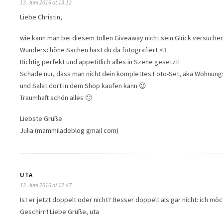
13. Juni 2016 at 13:12
Liebe Christin,
wie kann man bei diesem tollen Giveaway nicht sein Glück versuchen
Wunderschöne Sachen hast du da fotografiert <3
Richtig perfekt und appetitlich alles in Szene gesetzt!
Schade nur, dass man nicht dein komplettes Foto-Set, aka Wohnung
und Salat dort in dem Shop kaufen kann 😉
Traumhaft schön alles 🙂
Liebste Grüße
Julia (mammiladeblog gmail com)
UTA
13. Juni 2016 at 12:47
Ist er jetzt doppelt oder nicht? Besser doppelt als gar nicht: ich m
Geschirr!! Liebe Grüße, uta