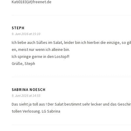
Kati0183(ät)freenet.de
STEPH
9. Juni 2016 at 15:10
Ich liebe auch Süßes im Salat, leider bin ich hierbei die einzige, so g
en, meist nur wenn ich alleine bin.
Ich springe gerne in den Lostopf!
Grüße, Steph
SABRINA NOESCH
9. Juni 2016 at 14:55
Das sieht ja toll aus ! Der Salat bestimmt sehr lecker und das Geschi
tollen Verlosung. LG Sabrina