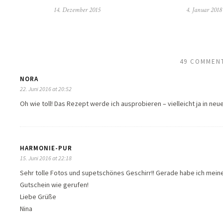
14. Dezember 2015
4. Januar 2018
49 COMMEN
NORA
22. Juni 2016 at 20:52
Oh wie toll! Das Rezept werde ich ausprobieren – vielleicht ja in ne
HARMONIE-PUR
15. Juni 2016 at 22:18
Sehr tolle Fotos und supetschönes Geschirr!! Gerade habe ich mein
Gutschein wie gerufen!
Liebe Grüße
Nina