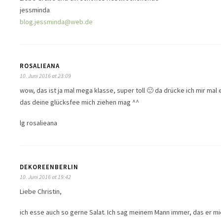
jessminda
blog.jessminda@web.de
ROSALIEANA
10. Juni 2016 at 23:09
wow, das ist ja mal mega klasse, super toll 🙂 da drücke ich mir m
das deine glücksfee mich ziehen mag ^^
lg rosalieana
DEKOREENBERLIN
10. Juni 2016 at 19:42
Liebe Christin,
ich esse auch so gerne Salat. Ich sag meinem Mann immer, das er mi