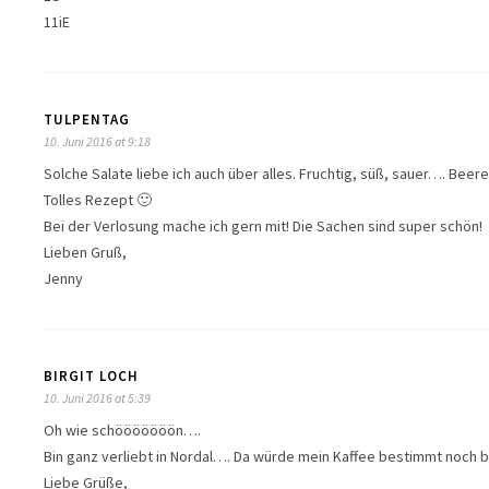
11iE
TULPENTAG
10. Juni 2016 at 9:18
Solche Salate liebe ich auch über alles. Fruchtig, süß, sauer…. Beer
Tolles Rezept 🙂
Bei der Verlosung mache ich gern mit! Die Sachen sind super schön!
Lieben Gruß,
Jenny
BIRGIT LOCH
10. Juni 2016 at 5:39
Oh wie schööööööön….
Bin ganz verliebt in Nordal…. Da würde mein Kaffee bestimmt noch
Liebe Grüße,