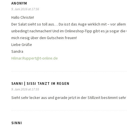
ANONYM
9. Juni 2016 at 17:56
Hallo Christin!
Der Salat sieht so toll aus… Da isst das Auge wirklich mit – vor all
unbedingt nachmachen! Und im Onlineshop-Tipp gibt es ja sogar die 
mich riesig über den Gutschein freuen!
Liebe Grüße
Sandra
Hilmar.Ruppert@t-online.de
SANNI | SISSI TANZT IM REGEN
9. Juni 2016 at 17:55
Sieht sehr lecker aus und gerade jetzt in der Stillzeit bestimmt sehr 
SINNI