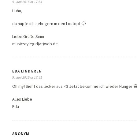
9. Juni 2016 at 17:54
Huhu,
da hüpfe ich sehr gern in den Lostopf 🙂
Liebe Grüße Sinni
musicstylegirl(at)web.de
EDA LINDGREN
9. Juni 2016 at 17:31
Oh my! Sieht das lecker aus <3 Jetzt bekomme ich wieder Hunger 
Alles Liebe
Eda
ANONYM