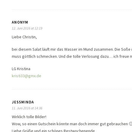
ANONYM
12. Juni 2016 at 12:19
Liebe Christin,
bei diesem Salat läuft mir das Wasser im Mund zusammen. Die Soße 
muss göttlich schmecken. Und die tolle Verlosung dazu… ich freue m
LG Kristina
kristi33@gmx.de
JESSMINDA
11. Juni 2016 at 14:36
Wirklich tolle Bilder!
Wow, so einen Gutschein könnte man doch immer gut gebrauchen 
Liebe Grüße und ein schönes Restwochenende