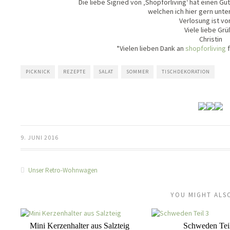
Die liebe Sigried von ‚Shopforliving‘ hat einen Gu
welchen ich hier gern unte
Verlosung ist vo
Viele liebe Gr
Christin
*Vielen lieben Dank an
shopforliving
f
PICKNICK
REZEPTE
SALAT
SOMMER
TISCHDEKORATION
9. JUNI 2016
Unser Retro-Wohnwagen
YOU MIGHT ALSO
Mini Kerzenhalter aus Salzteig
Schweden Tei