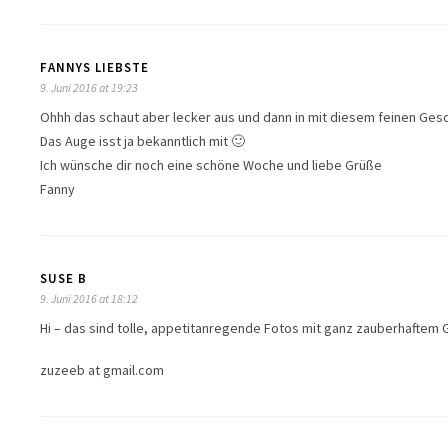
FANNYS LIEBSTE
9. Juni 2016 at 19:23
Ohhh das schaut aber lecker aus und dann in mit diesem feinen Gesch
Das Auge isst ja bekanntlich mit 🙂
Ich wünsche dir noch eine schöne Woche und liebe Grüße
Fanny
SUSE B
9. Juni 2016 at 18:12
Hi – das sind tolle, appetitanregende Fotos mit ganz zauberhaftem G
zuzeeb at gmail.com