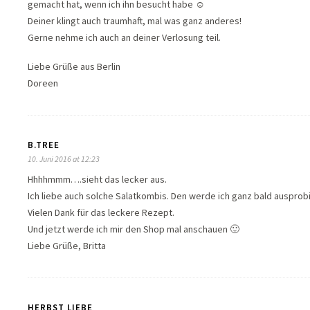
gemacht hat, wenn ich ihn besucht habe ☺
Deiner klingt auch traumhaft, mal was ganz anderes!
Gerne nehme ich auch an deiner Verlosung teil.
Liebe Grüße aus Berlin
Doreen
B.TREE
10. Juni 2016 at 12:23
Hhhhmmm….sieht das lecker aus.
Ich liebe auch solche Salatkombis. Den werde ich ganz bald ausprob
Vielen Dank für das leckere Rezept.
Und jetzt werde ich mir den Shop mal anschauen 🙂
Liebe Grüße, Britta
HERBST LIEBE