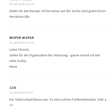
10. Juni 2016 at 11:26
Danke für das Rezept. Ich bin immer auf der Suche nach guten Dressi
Herzlichst Ulla
WISPER WISPER
10. Juni 2016 at 10:10
Liebe Christin,
danke für die Organisation der Verlosung – gerne mache ich mit!
Viele Grüße,
Marie
11IE
10. Juni 2016 at 9:53
Der Salat schaut klasse aus. So eine schöne Farbkombination. Sehr
LG