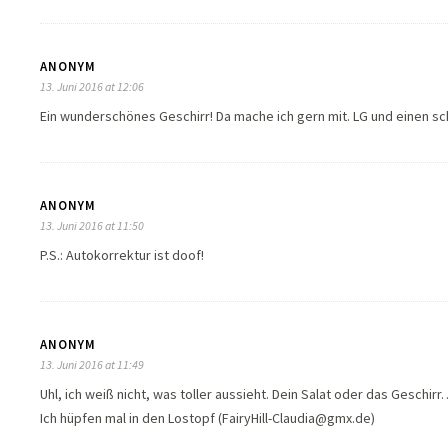
ANONYM
13. Juni 2016 at 12:06
Ein wunderschönes Geschirr! Da mache ich gern mit. LG und einen sc
ANONYM
13. Juni 2016 at 11:50
P.S.: Autokorrektur ist doof!
ANONYM
13. Juni 2016 at 11:49
Uhl, ich weiß nicht, was toller aussieht. Dein Salat oder das Geschir
Ich hüpfen mal in den Lostopf (FairyHill-Claudia@gmx.de)