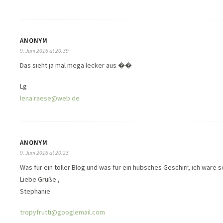
ANONYM
9. Juni 2016 at 20:39
Das sieht ja mal mega lecker aus ��
Lg
lena.raese@web.de
ANONYM
9. Juni 2016 at 20:23
Was für ein toller Blog und was für ein hübsches Geschirr, ich wäre
Liebe Grüße ,
Stephanie
tropyfrutti@googlemail.com