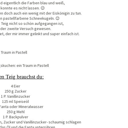
nd eigentlich die Farben blau und weiß,
 konnte es nicht lassen. 😉
en doch auch ein wenig mit der Eiskönigin zu tun.
en pastellfarbene Schneekugeln. 😉
Teig nicht so schön aufgegangen ist,
n der zweite Versuch gewesen.
t, der mir immer gelinkt und super einfach ist.
en Teig brauchst du:
4 Eier
250 g Zucker
1 P. Vanillinzucker
125 ml Speiseöl
 Fanta oder Mineralwasser
250 g Mehl
1 P. Backpulver
n, Zucker und Vanillinzucker- schaumig schlagen
das Öl und die Fanta unterrühren