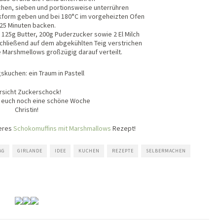
hen, sieben und portionsweise unterrühren
ckform geben und bei 180°C im vorgeheizten Ofen
25 Minuten backen.
 125g Butter, 200g Puderzucker sowie 2 El Milch
hließend auf dem abgekühlten Teig verstrichen
Marshmellows großzügig darauf verteilt.
rsicht Zuckerschock!
 euch noch eine schöne Woche
Christin!
keres
Schokomuffins mit Marshmallows
Rezept!
AG
GIRLANDE
IDEE
KUCHEN
REZEPTE
SELBERMACHEN