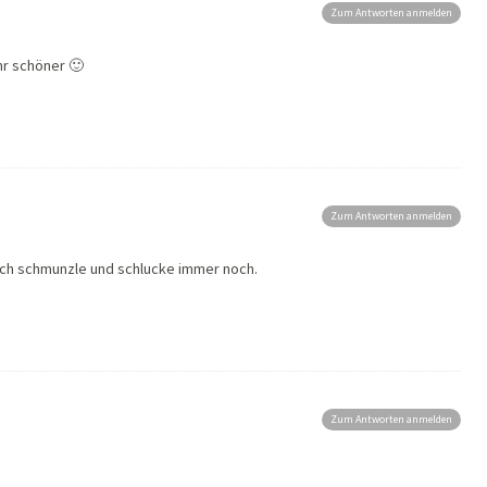
Zum Antworten anmelden
hr schöner 🙂
Zum Antworten anmelden
 Ich schmunzle und schlucke immer noch.
Zum Antworten anmelden