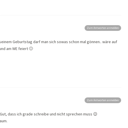
Zum Antworten anmelden
n seinem Geburtstag darf man sich sowas schon mal gönnen.. wäre auf
eund am WE feiert 🙂
Zum Antworten anmelden
. Gut, dass ich grade schreibe und nicht sprechen muss 😉
raum.