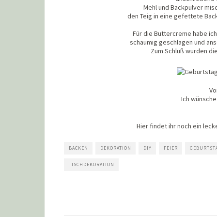
Mehl und Backpulver misc
den Teig in eine gefettete Ba
Für die Buttercreme habe ich
schaumig geschlagen und ansc
Zum Schluß wurden die 
Vo
Ich wünsche
Hier findet ihr noch ein lec
BACKEN
DEKORATION
DIY
FEIER
GEBURTST
TISCHDEKORATION