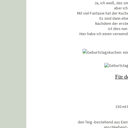
Ja, ich weiß, das si
aber ich
Mit viel Fantasie hat der Kuch
Es sind dann eb
Nachdem der erste 
ist dies nu
Hier habe ich einen verwende
Für d
150 ml
den Teig -bestehend aus Eier
anschließend 