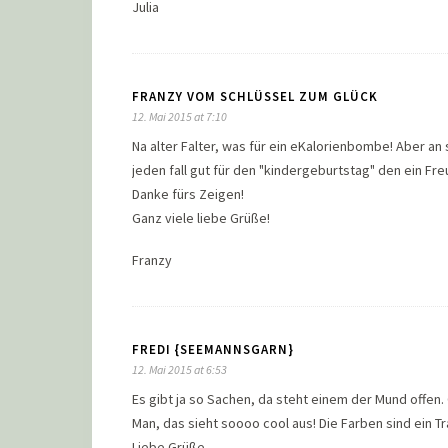
Julia
FRANZY VOM SCHLÜSSEL ZUM GLÜCK
12. Mai 2015 at 7:10
Na alter Falter, was für ein eKalorienbombe! Aber a
jeden fall gut für den "kindergeburtstag" den ein Fr
Danke fürs Zeigen!
Ganz viele liebe Grüße!
Franzy
FREDI {SEEMANNSGARN}
12. Mai 2015 at 6:53
Es gibt ja so Sachen, da steht einem der Mund offen
Man, das sieht soooo cool aus! Die Farben sind ein T
Liebe Grüße